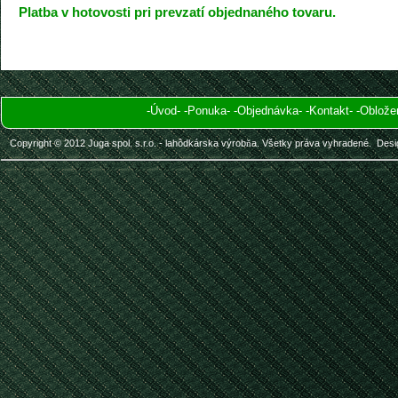
Platba v hotovosti pri prevzatí objednaného tovaru.
-
Úvod
-
-
Ponuka
-
-
Objednávka
-
-
Kontakt
-
-
Oblože
Copyright © 2012 Juga spol. s.r.o. - lahôdkárska výrob
ň
a. Všetky práva vyhradené.
Desi